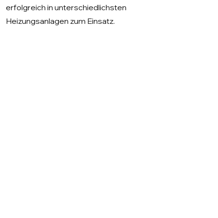
erfolgreich in unterschiedlichsten
Heizungsanlagen zum Einsatz.
Branchen & Anwendungen
Unsere Gasbrenner kommen zum
Einsatz in:
Ein- und Mehrfamilienhäusern
Wohnanlagen
Hotels & Gewerbebetrieben
Fernwärmeanlagen
Industrieanlagen und Prozesswärme
Ob es um einen neuen Gasbrenner, den
Austausch eines Altgeräts, eine
Energieoptimierung oder ein
Serviceangebot geht – wir beraten Sie