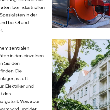
äten, bei industriellen
Spezialisten in der
nd bei Öl und
r.
inem zentralen
ten in den einzelnen
 Sie den
finden. Die
lagen, ist oft
r, Elektriker und
t des
ufgeteilt. Was aber
warm wird, und der