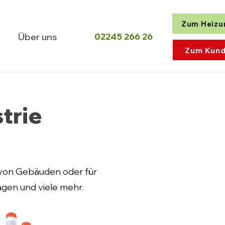
Zum Heizu
02245 266 26
Über uns
Zum Kund
trie
 von Gebäuden oder für
agen und viele mehr.