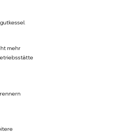
utkessel.
cht mehr
etriebsstätte
Brennern
itere