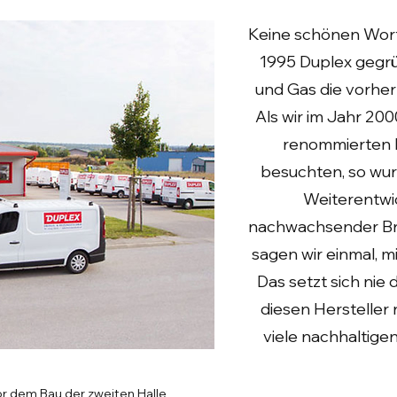
Keine schönen Worte
1995 Duplex gegrü
und Gas die vorhe
Als wir im Jahr 20
renommierten H
besuchten, so wurd
Weiterentwi
nachwachsender Bre
sagen wir einmal, mi
Das setzt sich nie
diesen Hersteller 
viele nachhaltige
r dem Bau der zweiten Halle