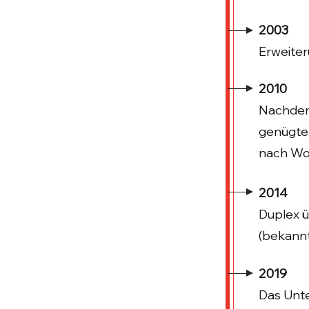
2003
Erweite
2010
Nachdem 
genügte,
nach Wol
2014
Duplex ü
(bekann
2019
Das Unte