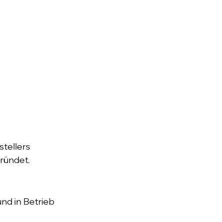
tellers
ründet.
und in Betrieb