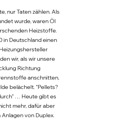
, nur Taten zählen. Als
ndet wurde, waren Öl
rrschenden Heizstoffe.
00 in Deutschland einen
eizungshersteller
en wir, als wir unsere
cklung Richtung
nnstoffe anschnitten,
lde belächelt. "Pellets?
 durch" … Heute gibt es
nicht mehr, dafür aber
n Anlagen von Duplex.