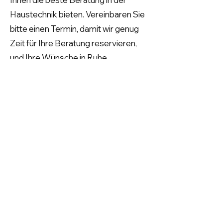
Haustechnik bieten. Vereinbaren Sie
bitte einen Termin, damit wir genug
Zeit für Ihre Beratung reservieren,
und Ihre Wünsche in Ruhe
besprechen können.
zum Angebot
Förderungen
Datenschutz
Offene Stellen
AGB
Über uns
Impressum
Barrierefreiheitserklärung