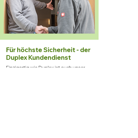
Für höchste Sicherheit - der
Duplex Kundendienst
Einzigartig wie Duplex ist auch unser
Kundendienst. Die von Duplex
montierten Heizungen werden in fast
allen Fällen von Duplex weiterbetreut.
So entscheiden sich Duplex
Servicekunden gerade wegen dem
Kundendienst wieder für eine neue
Heizung von Duplex.
Mehr Information zum Duplex