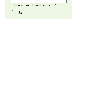
Führerschein B vorhanden?
*
Ja
Nein
Ich akzeptiere die Duplex 
AGB und Datenschutz 
Richtlinie.
*
CV hochladen
*
CV hochladen
Andere Datei hochladen
Andere Datei hochladen
Senden