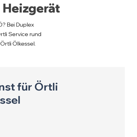
i Heizgerät
Ö? Bei Duplex
rtli Service rund
rtli Ölkessel.
st für Örtli
ssel