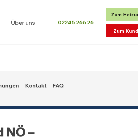
Zum Heizu
02245 266 26
Über uns
Zum Kund
nungen
Kontakt
FAQ
d NÖ –