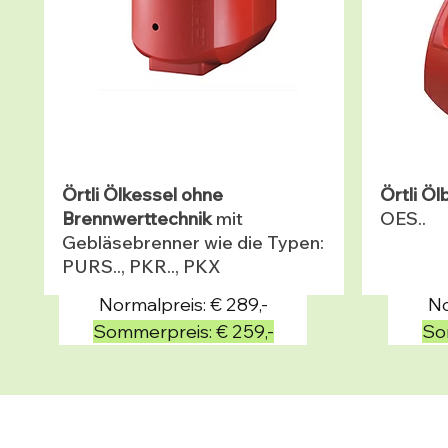
Örtli Ölkessel ohne
Örtli Ö
Brennwerttechnik
mit
OES..
Gebläsebrenner wie die Typen:
PURS.., PKR.., PKX
Normalpreis: € 289,-
No
Sommerpreis: € 259,-
So