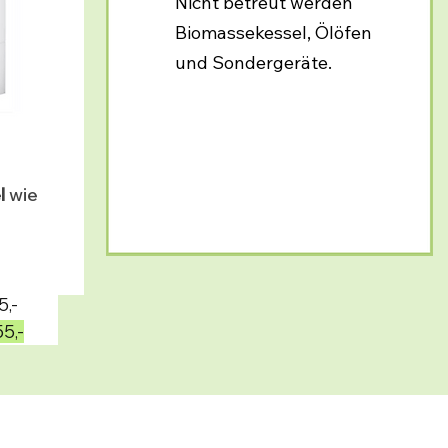
Nicht betreut werden
Biomassekessel, Ölöfen
und Sondergeräte.
l
wie
5,-
5,-