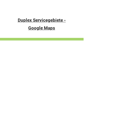
Duplex Servicegebiete -
Google Maps
Kontaktieren Sie Duplex für
Ihren Riello Kundendienst in
Wien, und NÖ
Brauchen Sie eine schnelle Reparatur
oder regelmäßigen Service? Rufen
Sie uns an oder nutzen Sie unser
Online-Formular für eine
Terminvereinbarung zu Ihrer Riello
Therme, Riello Gaskessel oder Riello